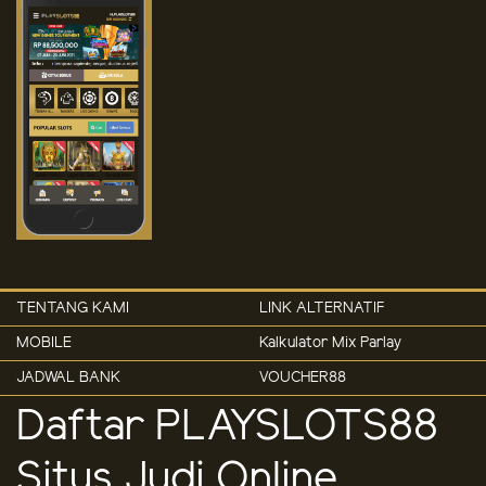
TENTANG KAMI
LINK ALTERNATIF
MOBILE
Kalkulator Mix Parlay
JADWAL BANK
VOUCHER88
Daftar PLAYSLOTS88
Situs Judi Online